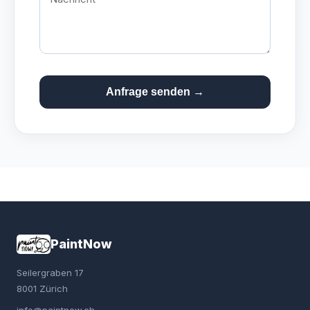
Anfrage senden →
PaintNow
Seilergraben 17
8001 Zürich