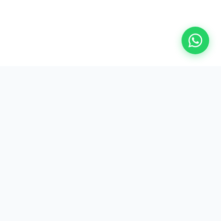
PaintNow
Seilergraben 17
8001 Zürich
info@paintnow.ch