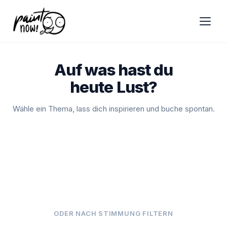
Auf was hast du
heute Lust?
Wähle ein Thema, lass dich inspirieren und buche spontan.
Acrylmalen
Zeichnen
14
Kurse
entdecken →
Event
8
Kurse
entdecken →
Töpfern
7
Kurse
entdecken →
Schmuck & Schlüsselanhänger
28
Kurse
entdecken →
Ferienpass
1
Kurs
entdecken →
Crochet
1
Kurs
entdecken →
After School
4
Kurse
entdecken →
Decoden
2
Kurse
entdecken →
ODER NACH STIMMUNG FILTERN
1
Kurs
entdecken →