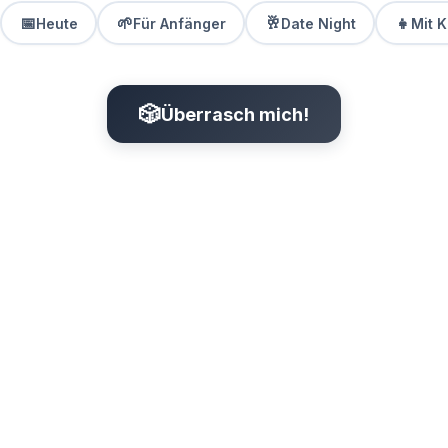
📅
🌱
🥂
👧
Heute
Für Anfänger
Date Night
Mit K
🎲
Überrasch mich!