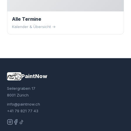
Alle Termine
Kalender & Übersicht →
PaintNow
Seilergraben 17
8001 Zürich
info@paintnow.ch
+41 79 821 77 43