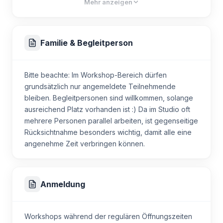
Mehr anzeigen
dir nochmals rund eine Stunde zur Verfügung. Wähle
Begleitperson. Einige Workshops erfordern Geduld
aus verschiedenen Farben und gestalte dein Objekt
und Konzentration. Deshalb bitte ich Eltern herzlich,
mit Mustern, Details oder schlichten Akzenten. Ob
selbst einzuschätzen, ob das jeweilige Angebot gut
ruhig und elegant oder farbenfroh und lebendig –
Familie & Begleitperson
zu ihrem Kind passt.
jedes Stück wird zu einem persönlichen Unikat.
Bitte beachte: Im Workshop-Bereich dürfen
Wenn du ein grösseres oder besonders
grundsätzlich nur angemeldete Teilnehmende
aufwendiges Projekt umsetzen möchtest, ist das
bleiben. Begleitpersonen sind willkommen, solange
ebenfalls möglich. Je nach Grösse und
ausreichend Platz vorhanden ist :) Da im Studio oft
Materialaufwand kann ein Aufpreis von 10–20 CHF
mehrere Personen parallel arbeiten, ist gegenseitige
anfallen.
Rücksichtnahme besonders wichtig, damit alle eine
angenehme Zeit verbringen können.
Am Ende nimmst du nicht nur dein selbstgemachtes
Keramikstück mit nach Hause, sondern auch ein
schönes kreatives Erlebnis. ✨
Anmeldung
Workshops während der regulären Öffnungszeiten