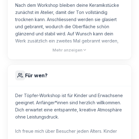
dich Schritt für Schritt durch den gesamten Prozess.
Nach dem Workshop bleiben deine Keramikstücke
Alles wird verständlich erklärt, und du bekommst
zunächst im Atelier, damit der Ton vollständig
jederzeit Unterstützung. Im Mittelpunkt stehen die
trocknen kann. Anschliessend werden sie glasiert
Freude am kreativen Arbeiten und das schöne
und gebrannt, wodurch die Oberfläche schön
Gefühl, etwas Einzigartiges mit den eigenen Händen
glänzend und stabil wird. Auf Wunsch kann dein
zu erschaffen.
Werk zusätzlich ein zweites Mal gebrannt werden,
was für noch besseren Halt und mehr Langlebigkeit
Mehr anzeigen
Ablauf:
sorgt. Der zweite Brand kostet zusätzlich 15 CHF. Die
Zu Beginn hast du etwa eine Stunde Zeit zum Kneten
gesamte Wartezeit beträgt in der Regel mindestens
und Formen deines Tiernapfs. Du lernst, wie Ton
2 Wochen.
richtig vorbereitet wird und wie du eine stabile
Für wen?
Schale formst, die sicher steht und sich gut zum
Fressen oder Trinken eignet. Gemeinsam achten wir
auf eine angenehme Form und eine passende
Der Töpfer-Workshop ist für Kinder und Erwachsene
Grösse – je nachdem, ob der Napf für eine Katze,
geeignet. Anfänger*innen sind herzlich willkommen.
einen kleinen Hund oder einen grösseren
Dich erwartet eine entspannte, kreative Atmosphäre
Vierbeiner gedacht ist.
ohne Leistungsdruck.
Du kannst deinen Napf ganz nach deinem
Ich freue mich über Besucher jeden Alters. Kinder
Geschmack gestalten – minimalistisch, verspielt oder
unter 6 Jahren benötigen jedoch eine