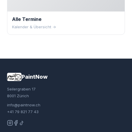
Alle Termine
Kalender & Übersicht →
PaintNow
Seilergraben 17
8001 Zürich
info@paintnow.ch
+41 79 821 77 43