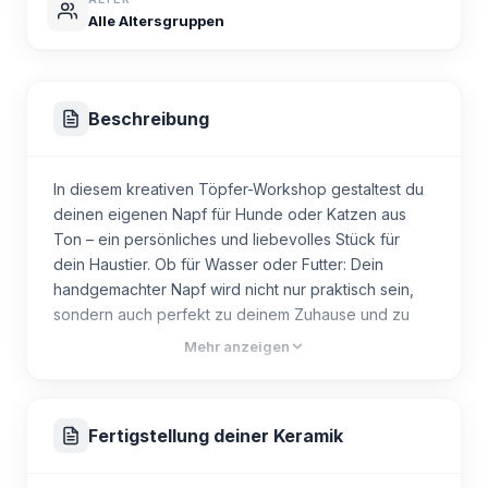
Alle Altersgruppen
Beschreibung
In diesem kreativen Töpfer-Workshop gestaltest du
deinen eigenen Napf für Hunde oder Katzen aus
Ton – ein persönliches und liebevolles Stück für
dein Haustier. Ob für Wasser oder Futter: Dein
handgemachter Napf wird nicht nur praktisch sein,
sondern auch perfekt zu deinem Zuhause und zu
deinem tierischen Freund passen.
Mehr anzeigen
Der Workshop ist bewusst anfängerfreundlich
aufgebaut. Du brauchst keinerlei Vorkenntnisse im
Fertigstellung deiner Keramik
Töpfern. Egal, ob du zum ersten Mal mit Ton
arbeitest oder bereits Erfahrung hast – ich begleite