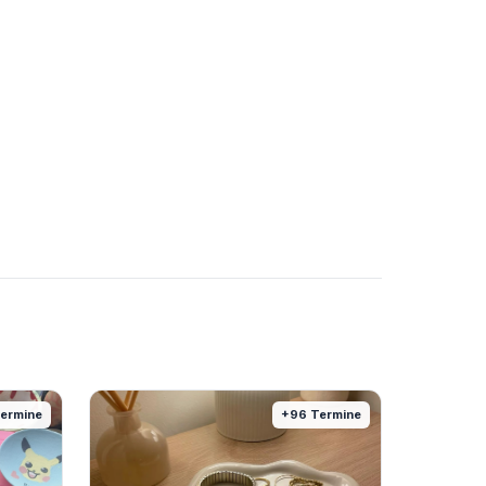
ermine
+
96
Termine