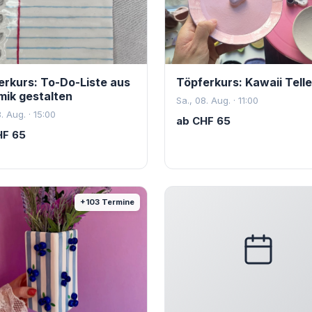
erkurs: To-Do-Liste aus
Töpferkurs: Kawaii Telle
mik gestalten
Sa., 08. Aug. · 11:00
. Aug. · 15:00
ab
CHF
65
HF
65
+
103
Termine