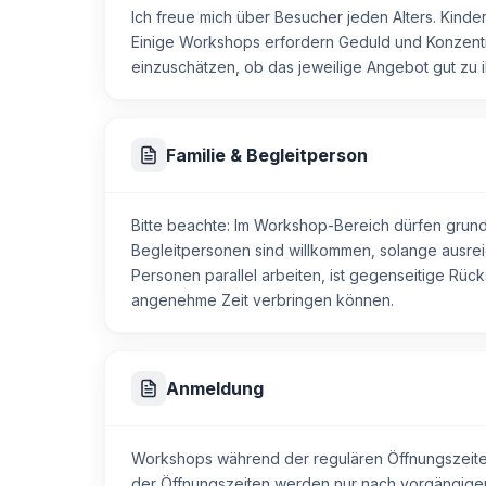
Ich freue mich über Besucher jeden Alters. Kinde
Wenn du eine grössere Tasse oder ein besonder
Einige Workshops erfordern Geduld und Konzentrati
ebenfalls möglich. Je nach Grösse und Materiala
einzuschätzen, ob das jeweilige Angebot gut zu i
Am Ende nimmst du nicht nur deine eigene Teetas
besonders gemütliches und nachhaltiges kreative
Familie & Begleitperson
Bitte beachte: Im Workshop-Bereich dürfen grun
Begleitpersonen sind willkommen, solange ausreic
Personen parallel arbeiten, ist gegenseitige Rüc
angenehme Zeit verbringen können.
Anmeldung
Workshops während der regulären Öffnungszeiten
der Öffnungszeiten werden nur nach vorgängiger