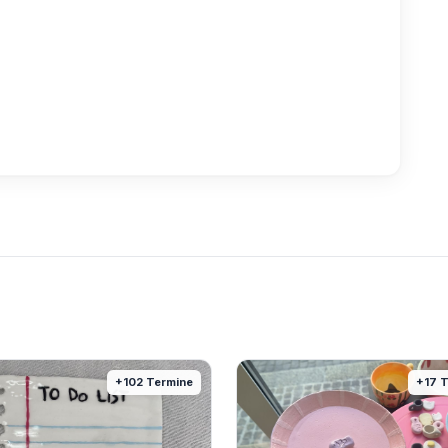
+
102
Termine
+
17
T