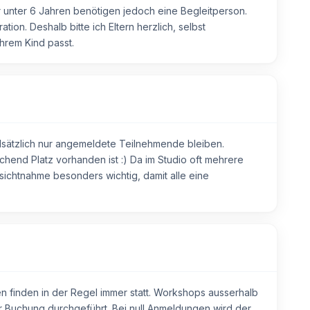
r unter 6 Jahren benötigen jedoch eine Begleitperson.
s aufwendiges Design umsetzen möchtest, ist das
on. Deshalb bitte ich Eltern herzlich, selbst
ufwand kann ein Aufpreis von 10–20 CHF anfallen.
hrem Kind passt.
se für losen Tee mit nach Hause, sondern auch ein
s Erlebnis. 🍵✨
dsätzlich nur angemeldete Teilnehmende bleiben.
hend Platz vorhanden ist :) Da im Studio oft mehrere
ksichtnahme besonders wichtig, damit alle eine
 finden in der Regel immer statt. Workshops ausserhalb
 Buchung durchgeführt. Bei null Anmeldungen wird der