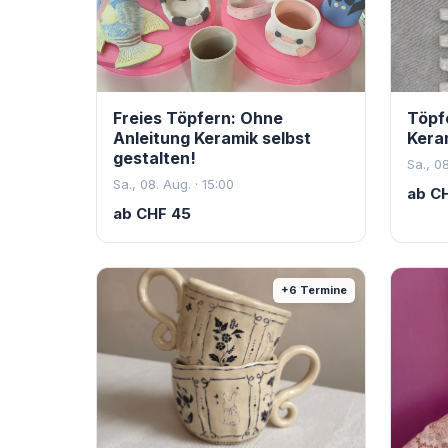
Freies Töpfern: Ohne
Töpf
Anleitung Keramik selbst
Kera
gestalten!
Sa., 08
Sa., 08. Aug. · 15:00
ab
C
ab
CHF
45
+
6
Termine