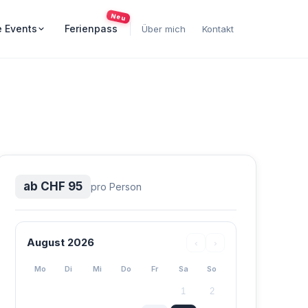
Neu
e Events
Ferienpass
Über mich
Kontakt
ab
CHF
95
pro Person
August
2026
‹
›
Mo
Di
Mi
Do
Fr
Sa
So
1
2